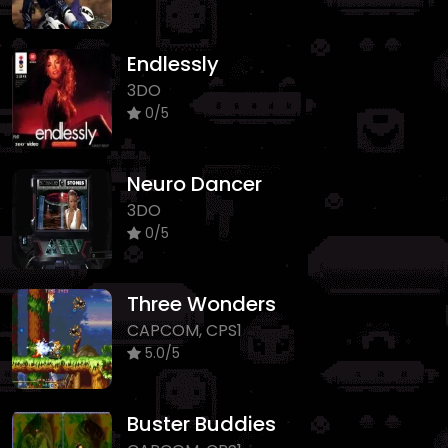
Endlessly
3DO
0/5
Neuro Dancer
3DO
0/5
Three Wonders
CAPCOM, CPS1
5.0/5
Buster Buddies