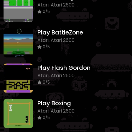
Atari, Atari 2600
0/5
Play BattleZone
Atari, Atari 2600
0/5
Play Flash Gordon
Atari, Atari 2600
0/5
Play Boxing
Atari, Atari 2600
0/5