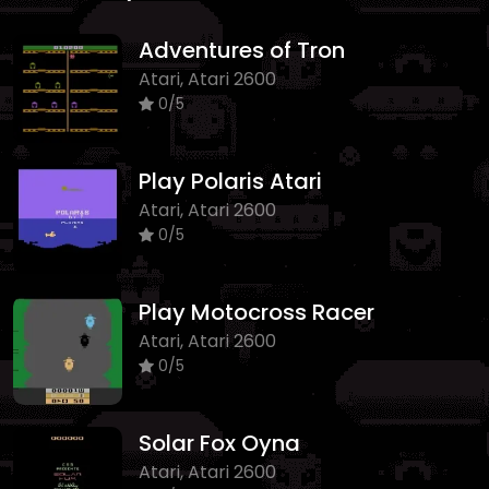
Adventures of Tron
Atari, Atari 2600
0/5
Play Polaris Atari
Atari, Atari 2600
0/5
Play Motocross Racer
Atari, Atari 2600
0/5
Solar Fox Oyna
Atari, Atari 2600