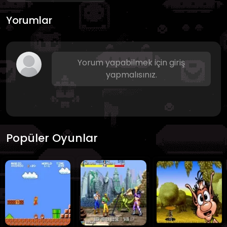
Yorumlar
Yorum yapabilmek için giriş
yapmalısınız.
Popüler Oyunlar