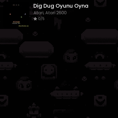
Dig Dug Oyunu Oyna
Atari, Atari 2600
0/5