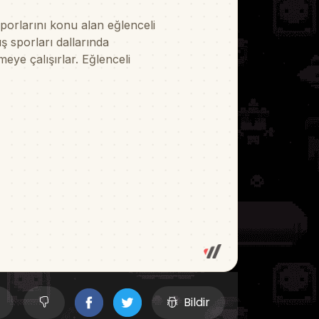
Bildir