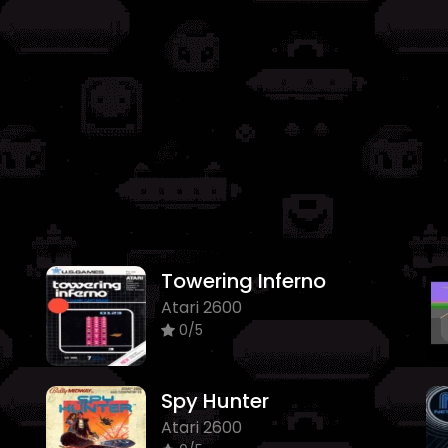
Towering Inferno
Atari 2600
0/5
Spy Hunter
Atari 2600