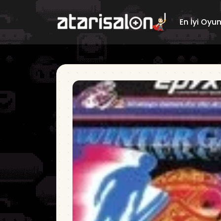
En İyi Oyu