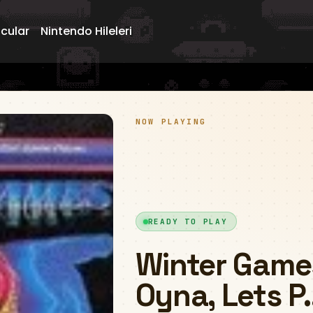
ncular
Nintendo Hileleri