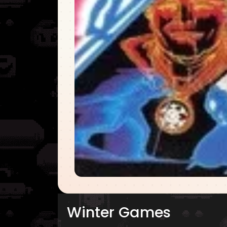
Winter Games