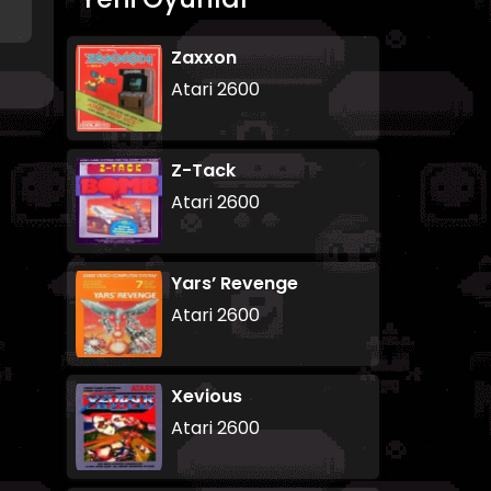
Zaxxon
Atari 2600
Z-Tack
Atari 2600
Yars’ Revenge
Atari 2600
Xevious
Atari 2600