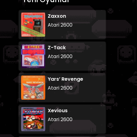
Zaxxon
Atari 2600
Z-Tack
Atari 2600
Yars’ Revenge
Atari 2600
Xevious
Atari 2600