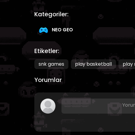
Kategoriler:
NEO GEO
Etiketler:
snk games
play basketball
play 
Yorumlar
Yorum