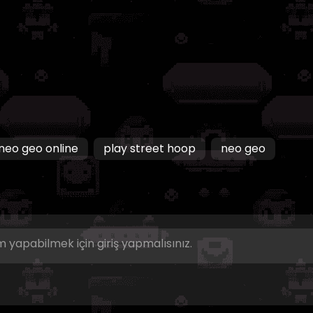
neo geo online
play street hoop
neo geo
 yapabilmek için giriş yapmalısınız.