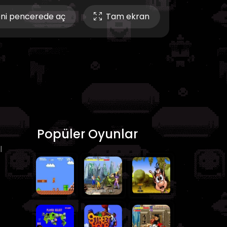
ni pencerede aç
Tam ekran
Popüler Oyunlar
l