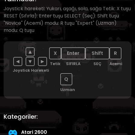
Joystick hareketi: Yukarı, aşağı, sola, sağa Tetik: X tuşu
RESET (Sıfırla): Enter tuşu SELECT (Seç): Shift tuşu
"Novice" (Acemi) modu: R tuşu "Expert" (Uzman)
modu: Q tuşu
▲
X
Enter
Shift
R
◄
▼
►
Tetik
SIFIRLA
SEÇ
Acemi
Joystick Hareketi
Q
Uzman
Kategoriler:
Atari 2600