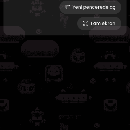
Yeni pencerede aç
Tam ekran