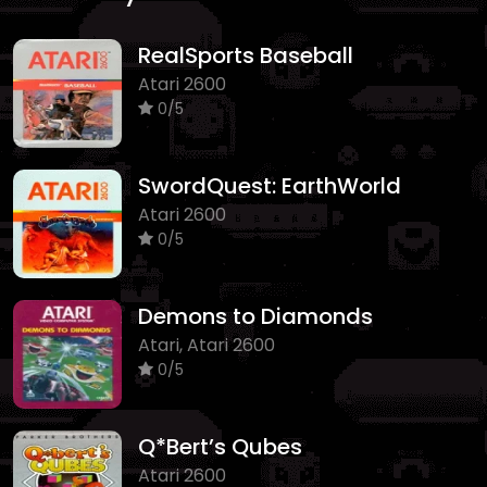
RealSports Baseball
Atari 2600
0/5
SwordQuest: EarthWorld
Atari 2600
0/5
Demons to Diamonds
Atari, Atari 2600
0/5
Q*Bert’s Qubes
Atari 2600