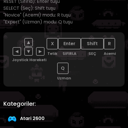
RESET (Sıfırla): Enter tuşu
SELECT (Seç): Shift tuşu
"Novice" (Acemi) modu: R tuşu
"Expert" (Uzman) modu: Q tuşu
▲
X
Enter
Shift
R
◄
▼
►
Tetik
SIFIRLA
SEÇ
Acemi
Joystick Hareketi
Q
Uzman
Kategoriler:
Atari 2600