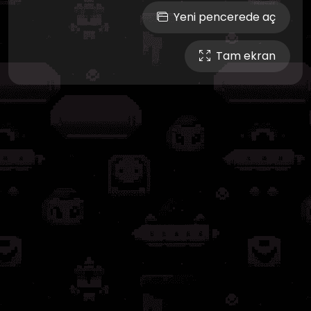
Yeni pencerede aç
Tam ekran