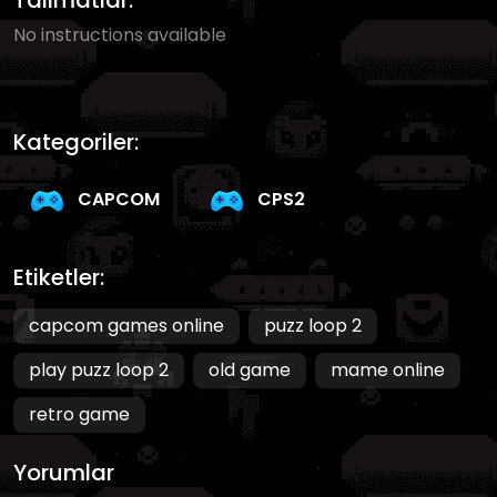
Talimatlar:
No instructions available
Kategoriler:
CAPCOM
CPS2
Etiketler:
capcom games online
puzz loop 2
play puzz loop 2
old game
mame online
retro game
Yorumlar