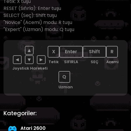
Tetik: X tuşu
RESET (Sıfırla): Enter tuşu
SELECT (Seç): Shift tuşu
"Novice" (Acemi) modu: R tuşu
"Expert" (Uzman) modu: Q tuşu
▲
X
Enter
Shift
R
◄
▼
►
Tetik
SIFIRLA
SEÇ
Acemi
Joystick Hareketi
Q
Uzman
Kategoriler:
Atari 2600