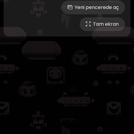
Yeni pencerede aç
Tam ekran