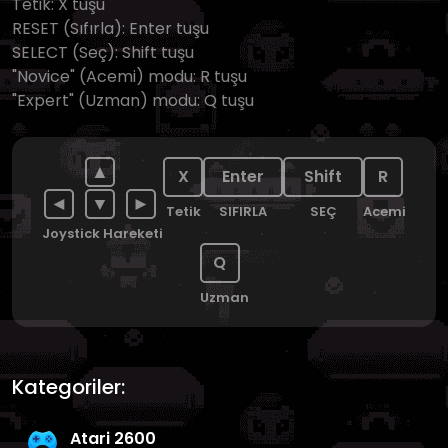
Tetik: X tuşu
RESET (Sıfırla): Enter tuşu
SELECT (Seç): Shift tuşu
"Novice" (Acemi) modu: R tuşu
"Expert" (Uzman) modu: Q tuşu
▲
X
Enter
Shift
R
◄
▼
►
Tetik
SIFIRLA
SEÇ
Acemi
Joystick Hareketi
Q
Uzman
Kategoriler:
Atari 2600