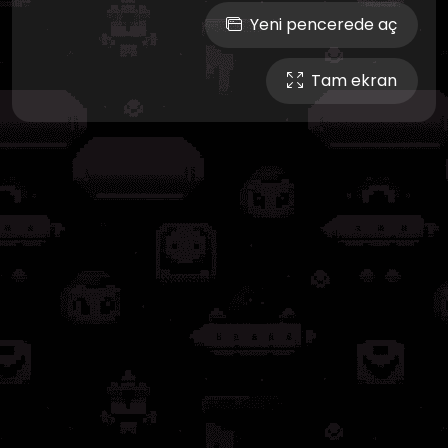
Yeni pencerede aç
Tam ekran