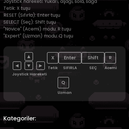
Joystick hareketi: Yukarı, aşağı, sola, sağa
Tetik: X tuşu
RESET (Sıfırla): Enter tuşu
SELECT (Seç): Shift tuşu
"Novice" (Acemi) modu: R tuşu
"Expert" (Uzman) modu: Q tuşu
▲
X
Enter
Shift
R
◄
▼
►
Tetik
SIFIRLA
SEÇ
Acemi
Joystick Hareketi
Q
Uzman
Kategoriler: