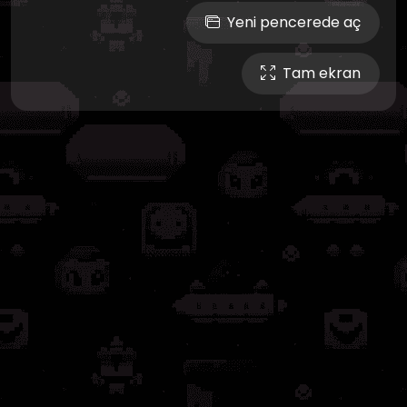
Yeni pencerede aç
Tam ekran