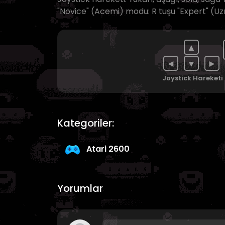
"Novice" (Acemi) modu: R tuşu "Expert" (
▲
◄
▼
►
Joystick Hareketi
Kategoriler:
Atari 2600
Yorumlar