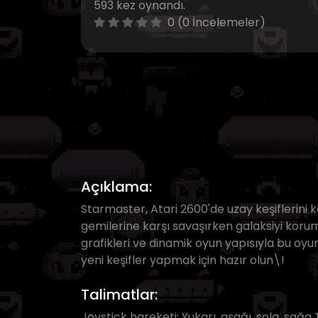
593 kez oynandı.
0 (0 İncelemeler)
Açıklama:
Starmaster, Atari 2600'de uzay keşiflerini 
gemilerine karşı savaşırken galaksiyi korum
grafikleri ve dinamik oyun yapısıyla bu oy
yeni keşifler yapmak için hazır olun\!
Talimatlar:
Joystick hareketi: Yukarı, aşağı, sola, sağa 