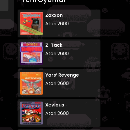
Zaxxon
Atari 2600
Z-Tack
Atari 2600
Yars’ Revenge
Atari 2600
Xevious
Atari 2600