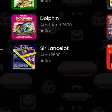
0/5
Dolphin
Atari, Atari 2600
0/5
urf: Rescue in Gargamels Castle
Sir Lancelot
Atari 2600
0/5