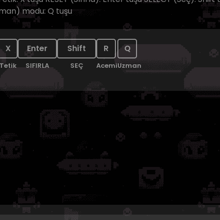
Uzman) modu: Q tuşu
X
Enter
Shift
R
Q
Tetik
SIFIRLA
SEÇ
Acemi
Uzman