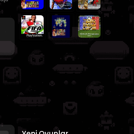
Yeni Oyunlar