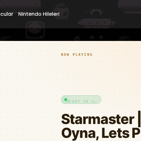
ncular
Nintendo Hileleri