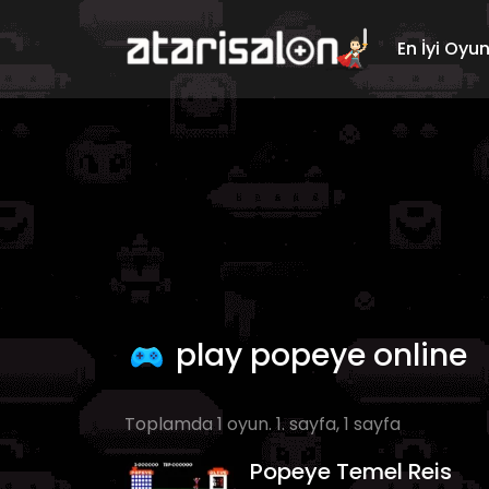
En İyi Oyu
play popeye online
Toplamda 1 oyun. 1. sayfa, 1 sayfa
Popeye Temel Reis