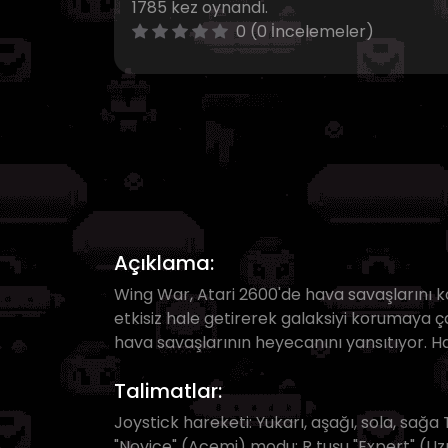
1785 kez oynandı.
0 (0 İncelemeler)
Açıklama:
Wing War, Atari 2600'de hava savaşlarını k
etkisiz hale getirerek galaksiyi korumaya çal
hava savaşlarının heyecanını yansıtıyor. 
Talimatlar:
Joystick hareketi: Yukarı, aşağı, sola, sağa 
"Novice" (Acemi) modu: R tuşu "Expert" (