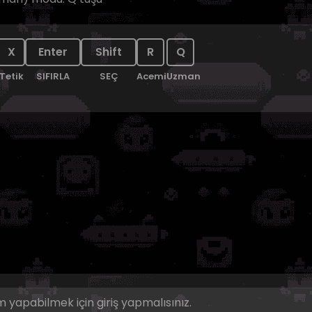
X
Enter
Shift
R
Q
Tetik
SIFIRLA
SEÇ
Acemi
Uzman
 yapabilmek için giriş yapmalısınız.