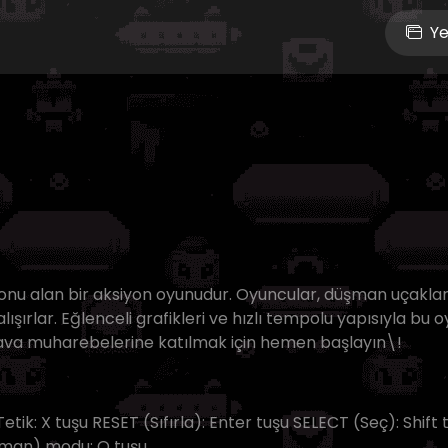
Ye
onu alan bir aksiyon oyunudur. Oyuncular, düşman uçaklar
ışırlar. Eğlenceli grafikleri ve hızlı tempolu yapısıyla bu o
Hava muharebelerine katılmak için hemen başlayın\!
Tetik: X tuşu RESET (Sıfırla): Enter tuşu SELECT (Seç): Shift 
Uzman) modu: Q tuşu