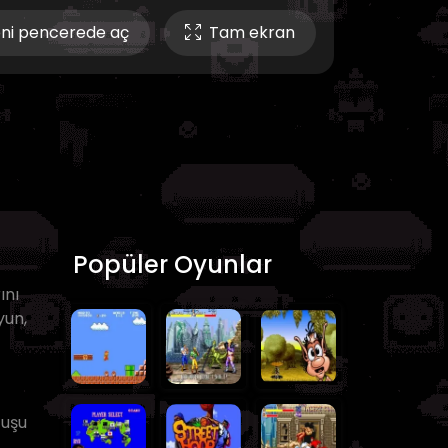
ni pencerede aç
Tam ekran
Popüler Oyunlar
ını
yun,
tuşu