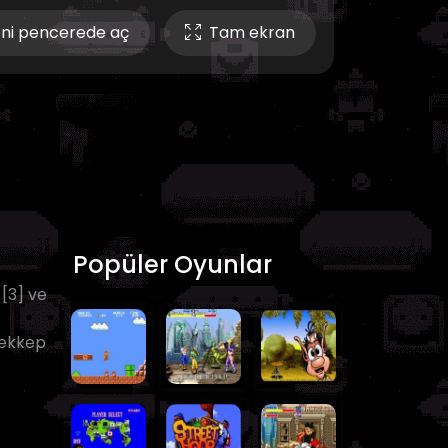
ni pencerede aç
Tam ekran
Popüler Oyunlar
 [3] ve
ürekkep