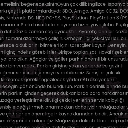
emelisin, beğeneceksin!nOyun çok dilli: İngilizce, İspanyol
ı çeşitli platformlardaydı: 3DO, Amiga, Amiga CD32, DO
s, Nintendo DS, NEC PC-98, PlayStation, PlayStation 3 (P
tasarımınParkı tasarlarken oyunun hızını yavaşlatın. Bu, ilg
çin daha fazla zaman sağlayacaktır. Ziyaretçilerin bir cazi
zamanı azaltmaya çalışın. Örneğin, ilgi çekici yerleri bir
erede olduklarını bilmeleri için işaretçiler koyun. Deneyin,
n ilginç indeks görebilirler.Girişte topları sat. Havai fişekler
ı yollara dikin. Ağaçlar ve göller parkın önemli bir unsurudu
ize izin verecek. Parkın girişine yakın yerlerde ve gezinti
ğmur sırasında şemsiye verebilirsiniz. Sürüşler çok sık
i kiralamak gerekir.ngezilecek yerlernAtraksiyonları
ebileceğini göz önünde bulundurun. Parkın derinliklerinde b
ilerin parkın içinden geçerek dükkanlarda para harcamasın
uzağa yerleştirilmelidir. İlgi çekici yerlerin servis kolaylığı
yenisiyle değiştirmek, onarmaktan daha iyidir.nMağazalar 
e çadırlar en önemli gelir kaynaklarından biridir. Ancak 
şmak zorunda kalacağız. Mağazalardaki stokları takip edi
pariş sistemi geliştirin. Talebi izleyerek, en iyi fiyatları seçi