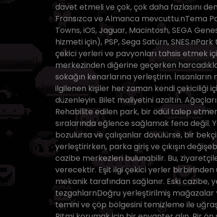
davet etmeli ve çok, çok daha fazlasını den
Fransızca ve Almanca mevcuttu.nTema Park
Towns, iOS, Jaguar, Macintosh, SEGA Genesi
hizmeti için), PSP, Sega Satürn, SNES.nPark 
çekici yerleri ve pavyonları tahsis etmek i
merkezinden diğerine geçerken harcadıkları 
sokağın kenarlarına yerleştirin. İnsanların n
ilgilenen kişiler her zaman kendi çekiciliği içi
düzenleyin. Bilet maliyetini azaltın. Ağaçlar
Rehabilite edilen park, bir ödül talep etmen
sıralarında eğlence sağlamak fena değil. Ya
bozulursa ve çalışanlar dövülürse, bir bekç
yerleştirirken, parka giriş ve çıkışın değiş
cazibe merkezleri bulunabilir. Bu, ziyaretç
verecektir. Eşit ilgi çekici yerler birbirinden 
mekanik tarafından sağlanır. Eski cazibe, 
tezgahlarnDoğru yerleştirilmiş mağazalar v
temini ve çöp bölgesini temizleme ile uğra
Ritmi korumak için bir envanter alın. Bir ön si