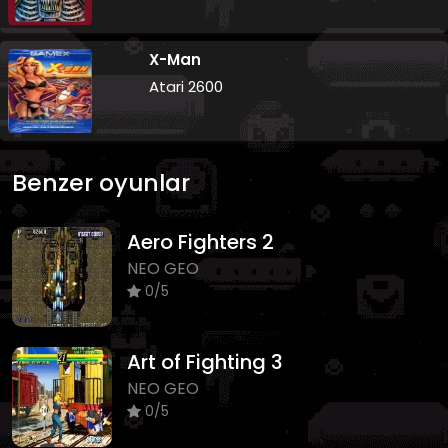
X-Man
Atari 2600
Benzer oyunlar
Aero Fighters 2
NEO GEO
0/5
Art of Fighting 3
NEO GEO
0/5