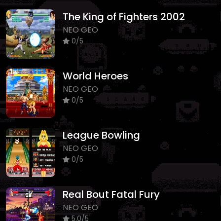
The King of Fighters 2002
NEO GEO
0/5
World Heroes
NEO GEO
0/5
League Bowling
NEO GEO
0/5
Real Bout Fatal Fury
NEO GEO
5.0/5