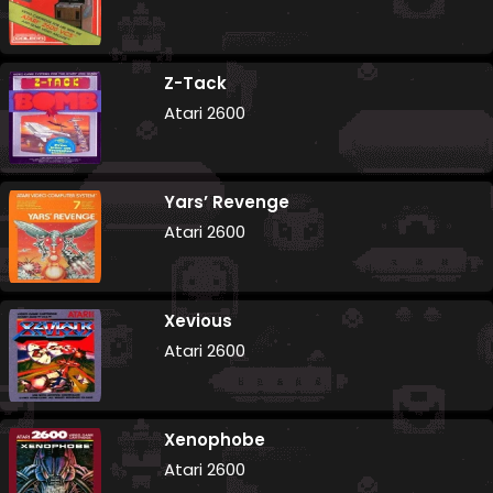
Z-Tack
Atari 2600
Yars’ Revenge
Atari 2600
Xevious
Atari 2600
Xenophobe
Atari 2600