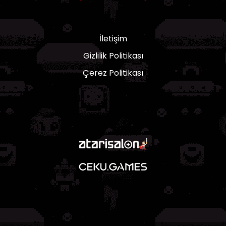
İletişim
Gizlilik Politikası
Çerez Politikası