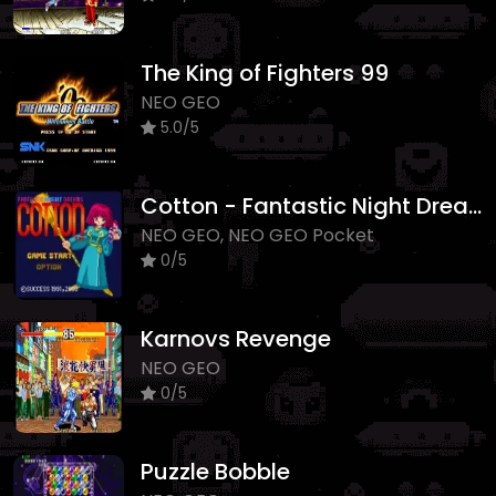
The King of Fighters 99
NEO GEO
5.0/5
Cotton - Fantastic Night Dreams
NEO GEO, NEO GEO Pocket
0/5
Karnovs Revenge
NEO GEO
0/5
Puzzle Bobble