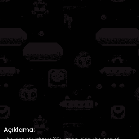
Açıklama: