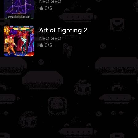
NEO GEO
0/5
Art of Fighting 2
NEO GEO
0/5