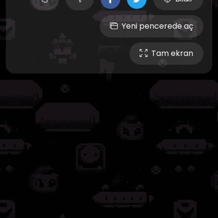
Yeni pencerede aç
Tam ekran