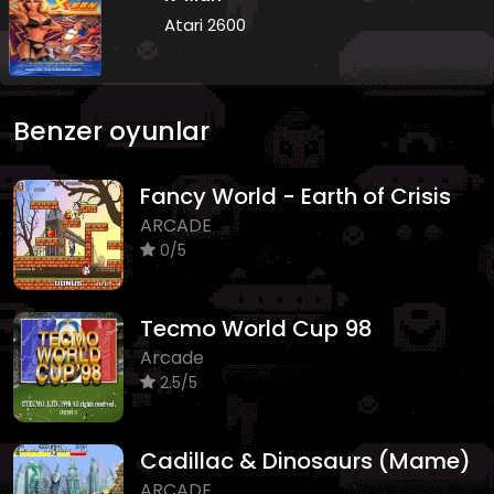
Atari 2600
Benzer oyunlar
Fancy World - Earth of Crisis
ARCADE
0/5
Tecmo World Cup 98
Arcade
2.5/5
Cadillac & Dinosaurs (Mame)
ARCADE