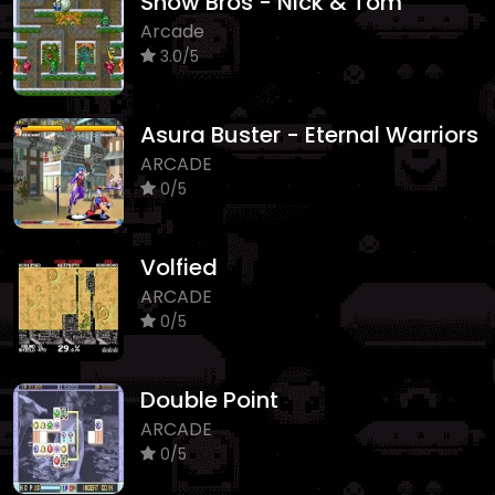
Snow Bros - Nick & Tom
Arcade
3.0/5
Asura Buster - Eternal Warriors
ARCADE
0/5
Volfied
ARCADE
0/5
Double Point
ARCADE
0/5