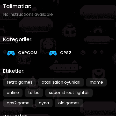
Talimatlar:
No instructions available
Kategoriler:
CAPCOM
CPS2
Etiketler:
retro games
atari salon oyunlari
mame
online
turbo
super street fighter
cps2 game
oyna
old games