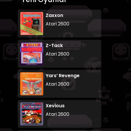
Zaxxon
Atari 2600
Z-Tack
Atari 2600
Yars’ Revenge
Atari 2600
Xevious
Atari 2600