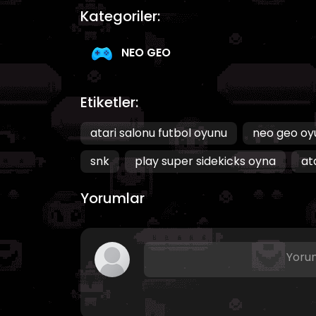
Kategoriler:
NEO GEO
Etiketler:
atari salonu futbol oyunu
neo geo oyu
snk
play super sidekicks oyna
at
Yorumlar
Yorum