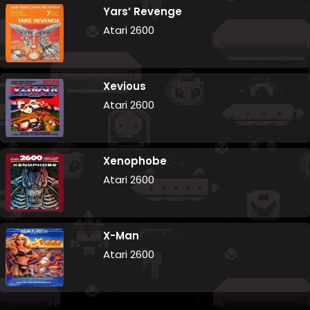
Yars’ Revenge
Atari 2600
Xevious
Atari 2600
Xenophobe
Atari 2600
X-Man
Atari 2600