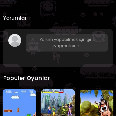
Yorumlar
Yorum yapabilmek için giriş
yapmalısınız.
Popüler Oyunlar