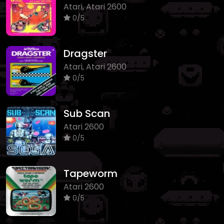
Atari, Atari 2600
0/5
Dragster
Atari, Atari 2600
0/5
Sub Scan
Atari 2600
0/5
Tapeworm
Atari 2600
0/5