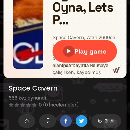
Space Cavern
666 kez oynandı.
0 (0 İncelemeler)
Bildir