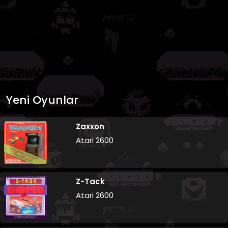
Yeni Oyunlar
Zaxxon
Atari 2600
Z-Tack
Atari 2600