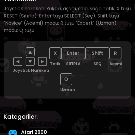
Joystick hareketi: Yukarı, aşağı, sola, sağa Tetik: X tuşu
RESET (Sıfırla): Enter tuşu SELECT (Seç): Shift tuşu
"Novice" (Acemi) modu: R tuşu "Expert" (Uzman)
modu: Q tuşu
▲
X
Enter
Shift
R
◄
▼
►
Tetik
SIFIRLA
SEÇ
Acemi
Joystick Hareketi
Q
Uzman
Kategoriler:
Atari 2600