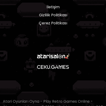
İletişim
Gizlilik Politikası
Çerez Politikası
Atari Oyunları Oyna - Play Retro Games Online -