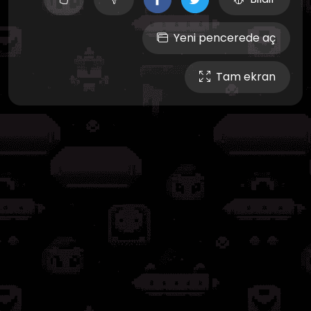
Yeni pencerede aç
Tam ekran