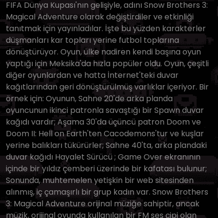
FIFA Dünya Kupası'nın gelişiyle, adını Snow Brothers 3:
Magical Adventure olarak değiştirdiler ve etkinliği
tanıtmak için yayınladılar. İşte bu yüzden karakterler
düşmanları kar topları yerine futbol toplarına
dönüştürüyor. Oyun, ülke nadiren kendi başına oyun
yaptığı için Meksika'da hızla popüler oldu. Oyun, çeşitli
diğer oyunlardan ve hatta İnternet'teki duvar
kağıtlarından geri dönüştürülmüş varlıklar içeriyor. Bir
örnek için: Oyunun, Sahne 20'de arka planda
oyuncunun ikinci patronla savaştığı bir Spawn duvar
kağıdı vardır; Aşama 30'da üçüncü patron Doom ve
Doom II: Hell on Earth'ten Cacodemons'tur ve kuşlar
yerine balıkları tükürürler; Sahne 40'ta, arka plandaki
duvar kağıdı Hayalet Sürücü ; Game Over ekranının
içinde bir yıldız çemberi üzerinde bir kafatası bulunur;
Sonunda, muhtemelen yetişkin bir web sitesinden
alınmış, iç çamaşırlı bir grup kadın var. Snow Brothers
3: Magical Adventure orijinal müziğe sahiptir, ancak
müzik, orijinal oyunda kullanılan bir FM ses çipi olan