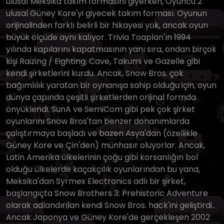
ulusal Meksika takım formasını giyerken, Oyuncu 2
ulusal Güney Kore'yi giyecek takım forması. Oyunun
orijinalinden farklı belirli bir hikayesi yok, ancak oyun
büyük ölçüde aynı kalıyor. Trivia Toaplan'ın 1994
yılında kapılarını kapatmasının yanı sıra, ondan birçok
kişi Raizing / Eighting, Cave, Takumi ve Gazelle gibi
kendi şirketlerini kurdu. Ancak, Snow Bros. çok
bağımlılık yaratan bir oynanışa sahip olduğu için, oyun
dünya çapında çeşitli şirketlerden orijinal formda
önyüklendi. SunA ve SemiCom gibi pek çok şirket
oyunlarını Snow Bros'tan benzer donanımlarda
çalıştırmaya başladı ve bazen Asya'dan (özellikle
Güney Kore ve Çin'den) münhasır oluyorlar. Ancak,
Latin Amerika ülkelerinin çoğu gibi korsanlığın bol
olduğu ülkelerde kaçakçılık oyunlarından bu yana,
Meksika'dan Syrmex Electronics adlı bir şirket,
başlangıçta Snow Brothers 3: Prehistoric Adventure
olarak adlandırılan kendi Snow Bros. hack'ini geliştirdi..
Ancak Japonya ve Güney Kore'de gerçekleşen 2002