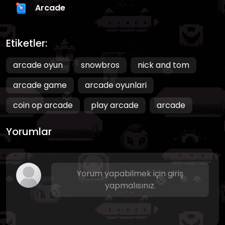
Arcade
Etiketler:
arcade oyun
snowbros
nick and tom
arcade game
arcade oyunlari
coin op arcade
play arcade
arcade
Yorumlar
Yorum yapabilmek için giriş
yapmalısınız.