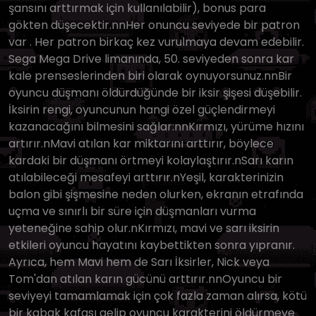
şansını arttırmak için kullanılabilir), bonus para
gökten düşecektir.nnHer onuncu seviyede bir patron
var . Her patron birkaç kez vurulmaya devam edebilir.
Sega Mega Drive limanında, 50. seviyeden sonra kar
kale prenseslerinden biri olarak oynuyorsunuz.nnBir
oyuncu düşmanı öldürdüğünde bir iksir şişesi düşebilir.
İksirin rengi, oyuncunun hangi özel güçlendirmeyi
kazanacağını bilmesini sağlar:nnKırmızı, yürüme hızını
artırır.nMavi atılan kar miktarını arttırır, böylece
kardaki bir düşmanı örtmeyi kolaylaştırır.nSarı karın
atılabileceği mesafeyi arttırır.nYeşil, karakterinizin
balon gibi şişmesine neden olurken, ekranın etrafında
uçma ve sınırlı bir süre için düşmanları vurma
yeteneğine sahip olur.nKırmızı, mavi ve sarı iksirin
etkileri oyuncu hayatını kaybettikten sonra yıpranır.
Ayrıca, hem Mavi hem de Sarı İksirler, Nick veya
Tom'dan atılan karın gücünü arttırır.nnOyuncu bir
seviyeyi tamamlamak için çok fazla zaman alırsa, kötü
bir kabak kafası gelip oyuncu karakterini öldürmeye