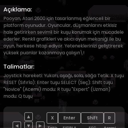
Açıklama:
Pooyan, Atari 2600 için tasarlanmış eğlenceli bir
platform oyunudur. Oyuncular, düşmanlarını etkisiz
hale getirirken sevimli bir kuşu korumak için mücadele
ederler. Renkli grafikleri ve akıcı oyun mekaniği ile bu
oyun, herkese hitap ediyor. Yeteneklerinizi geliştirerek
yüksek puanlar kazanmaya çalışın\!
Talimatlar:
Joystick hareketi: Yukarı, aşağı, sola, sağa Tetik: X tuşu
RESET (Sıfırla): Enter tuşu SELECT (Seç): Shift tuşu
"Novice" (Acemi) modu: R tuşu "Expert" (Uzman)
modu: Q tuşu
▲
X
Enter
Shift
R
◄
▼
►
Tetik
SIFIRLA
SEÇ
Acemi