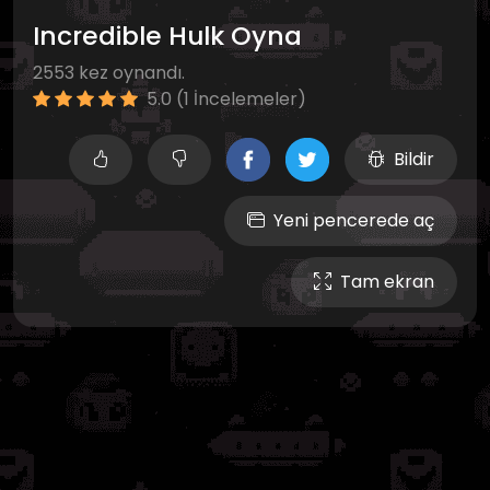
Incredible Hulk Oyna
2553 kez oynandı.
5.0 (1 İncelemeler)
Bildir
Yeni pencerede aç
Tam ekran