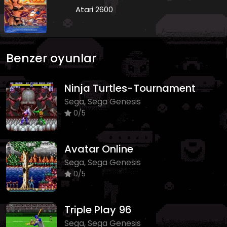
Atari 2600
Benzer oyunlar
Ninja Turtles-Tournament
Sega, Sega Genesis
0/5
Avatar Online
Sega, Sega Genesis
0/5
Triple Play 96
Sega, Sega Genesis