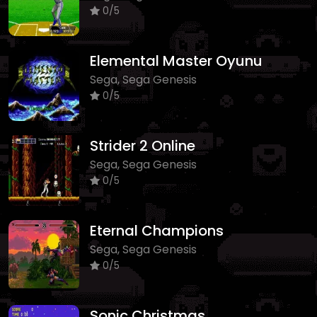
0/5
Elemental Master Oyunu
Sega, Sega Genesis
0/5
Strider 2 Online
Sega, Sega Genesis
0/5
Eternal Champions
Sega, Sega Genesis
0/5
Sonic Christmas