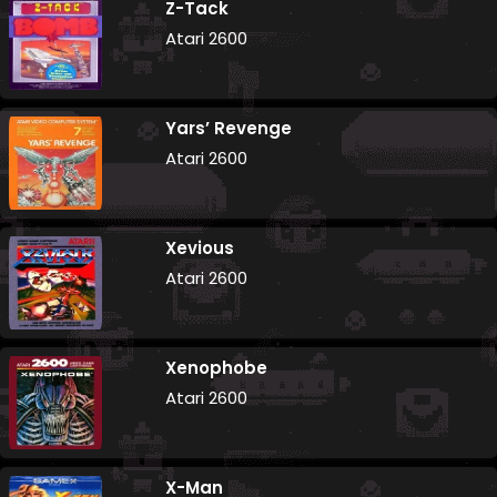
Z-Tack
Atari 2600
Yars’ Revenge
Atari 2600
Xevious
Atari 2600
Xenophobe
Atari 2600
X-Man