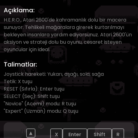
Açıklama:
H.E.R.O., Atari 2600'de kahramanlık dolu bir macera
sunuyor. Tehlikeli mağaralara girerek kurtarılmayı
bekleyen insanlara yardım ediyorsunuz. Atari 2600'ün
aksiyon ve strateji dolu bu oyunu, cesaret isteyen
oyuncular için ideal.
Talimatlar:
Joystick hareketi: Yukarı, aşağı, sola, sağa
Tetik: X tuşu
RESET (Sıfırla): Enter tuşu
SELECT (Seç): Shift tuşu
"Novice" (Acemi) modu: R tuşu
"Expert" (Uzman) modu: Q tuşu
▲
X
Enter
Shift
R