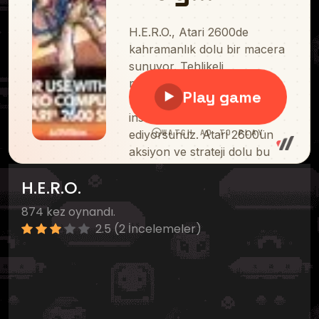
H.E.R.O.
874 kez oynandı.
2.5 (2 İncelemeler)