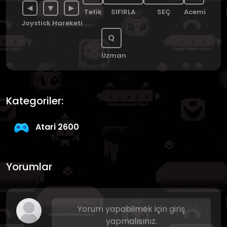
◄
▼
►
Tetik
SIFIRLA
SEÇ
Acemi
Joystick Hareketi
Q
Uzman
Kategoriler:
Atari 2600
Yorumlar
Yorum yapabilmek için giriş
yapmalısınız.