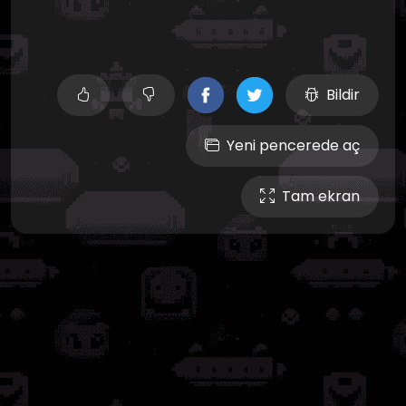
Bildir
Yeni pencerede aç
Tam ekran