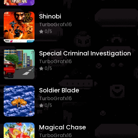
Shinobi
TurboGrafx16
0/5
Special Criminal Investigation
TurboGrafx16
0/5
Soldier Blade
TurboGrafx16
0/5
Magical Chase
TurboGrafx16