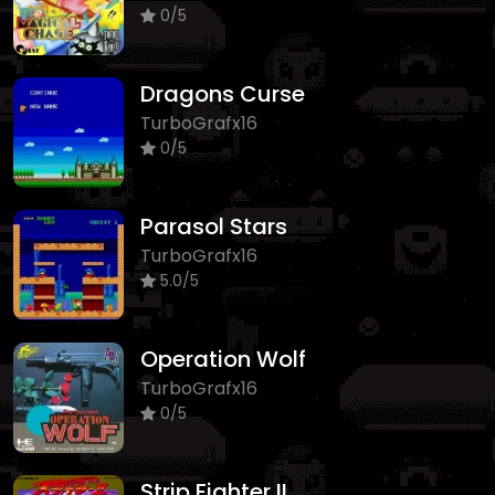
0/5
Dragons Curse
TurboGrafx16
0/5
Parasol Stars
TurboGrafx16
5.0/5
Operation Wolf
TurboGrafx16
0/5
Strip Fighter II