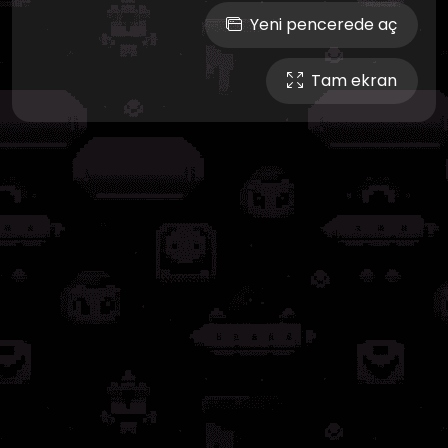
Yeni pencerede aç
Tam ekran