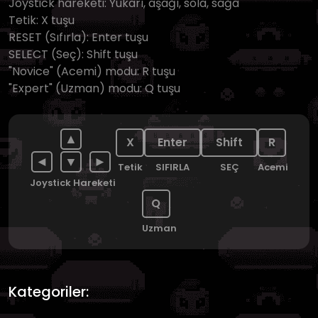
Joystick hareketi: Yukarı, aşağı, sola, sağa
Tetik: X tuşu
RESET (Sıfırla): Enter tuşu
SELECT (Seç): Shift tuşu
"Novice" (Acemi) modu: R tuşu
"Expert" (Uzman) modu: Q tuşu
▲
X
Enter
Shift
R
◄
▼
►
Tetik
SIFIRLA
SEÇ
Acemi
Joystick Hareketi
Q
Uzman
Kategoriler: