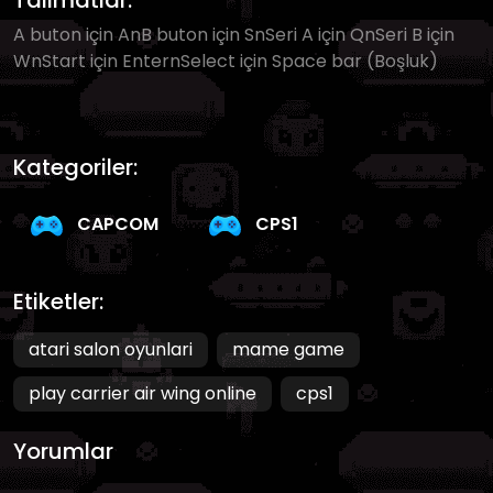
Talimatlar:
A buton için AnB buton için SnSeri A için QnSeri B için
WnStart için EnternSelect için Space bar (Boşluk)
Kategoriler:
CAPCOM
CPS1
Etiketler:
atari salon oyunlari
mame game
play carrier air wing online
cps1
Yorumlar