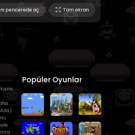
ni pencerede aç
Tam ekran
Popüler Oyunlar
 kısmı.
daha
 Ada)
unu
hale
sonra