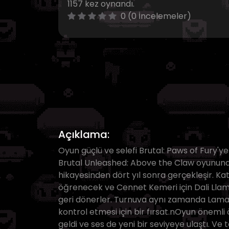
1157 kez oynandı.
0 (0 İncelemeler)
Açıklama:
Oyun güçlü ve selefi Brutal: Paws of Fury'ye
Brutal Unleashed: Above the Claw oyununda
hikayesinden dört yıl sonra gerçekleşir. Ka
öğrenecek ve Cennet Kemeri için Dali Llam
geri dönerler. Turnuva aynı zamanda Lama 
kontrol etmesi için bir fırsat.nOyun önemli 
geldi ve ses de yeni bir seviyeye ulaştı. Ve