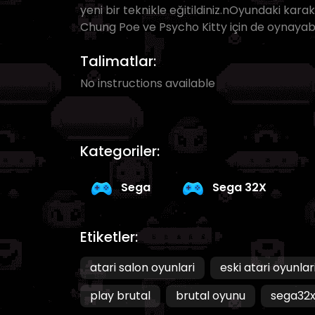
yeni bir teknikle eğitildiniz.nOyundaki karakt
Chung Poe ve Psycho Kitty için de oynayabili
Talimatlar:
No instructions available
Kategoriler:
Sega
Sega 32X
Etiketler:
atari salon oyunlari
eski atari oyunlar
play brutal
brutal oyunu
sega32