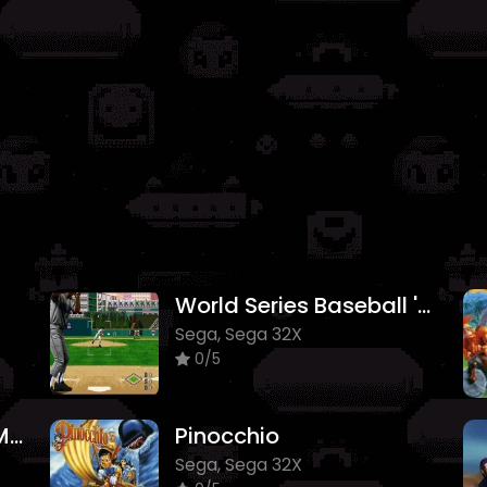
World Series Baseball '95
Sega, Sega 32X
0/5
The Amazing Spider-Man
Pinocchio
Sega, Sega 32X