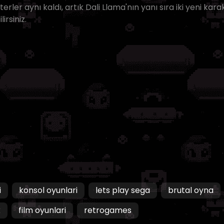
erler aynı kaldı, artık Dali Llama'nın yanı sıra iki yeni kara
rsiniz.
i
konsol oyunlari
lets play sega
brutal oyna
x
film oyunlari
retrogames