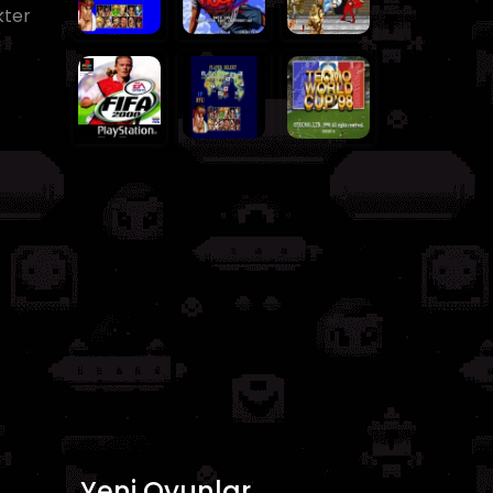
kter
Yeni Oyunlar