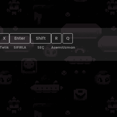
X
Enter
Shift
R
Q
Tetik
SIFIRLA
SEÇ
Acemi
Uzman