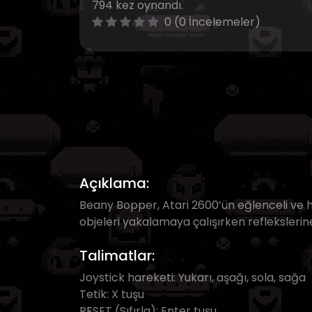
794 kez oynandı.
0 (0 İncelemeler)
Açıklama:
Beany Bopper, Atari 2600’ün eğlenceli ve h
objeleri yakalamaya çalışırken refleksleri
Talimatlar:
Joystick hareketi: Yukarı, aşağı, sola, sağa
Tetik: X tuşu
RESET (Sıfırla): Enter tuşu