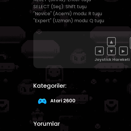
SELECT (Seç): Shift tuşu
"Novice" (Acemi) modu: R tuşu
"Expert" (Uzman) modu: Q tuşu
▲
◄
▼
►
Joystick Hareketi
Kategoriler:
Atari 2600
Yorumlar